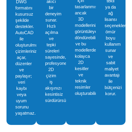
için
tekli
akıcı
DWG
tasarlanmıştır,
ya da
bir
formatını
ancak
ağ
deneyim
kusursuz
3D
lisansı
sunar.
şekilde
modellerinizi
seçenekleriyl
Hızlı
destekler.
görüntüleyebilir,
ömür
açılma
AutoCAD
döndürebilir
boyu
ve
ile
ve bu
kullanım
tepki
oluşturulmuş
modellerden
sunar
süreleri
çizimlerinizi
kolayca
ve
sayesinde,
açar,
2D
sabit
profesyonel
düzenler
kesitler
maliyet
2D
ve
ve
avantajı
çizim
paylaşır;
teknik
ile
iş
veri
resimler
bütçenizi
akışınızı
kaybı
oluşturabilirsiniz.
korur.
kesintisiz
veya
sürdürürsünüz.
uyum
sorunu
yaşatmaz.