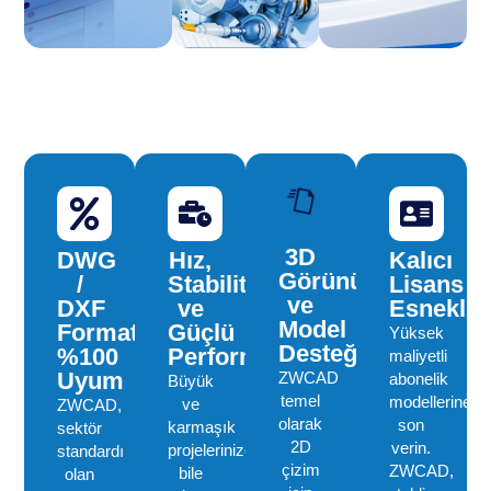
3D
DWG
Hız,
Kalıcı
Görünüm
/
Stabilite
Lisans
ve
DXF
ve
Esnekliğ
Model
Formatında
Güçlü
Yüksek
Desteği
%100
Performans
maliyetli
Uyum
ZWCAD
abonelik
Büyük
temel
modellerine
ve
ZWCAD,
olarak
son
karmaşık
sektör
2D
verin.
projelerinizde
standardı
çizim
ZWCAD,
bile
olan