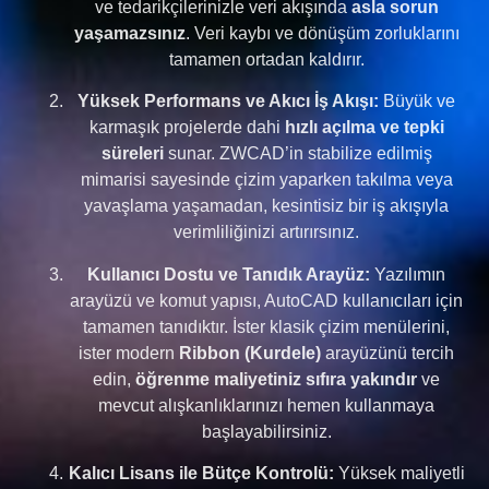
ve tedarikçilerinizle veri akışında
asla sorun
yaşamazsınız
. Veri kaybı ve dönüşüm zorluklarını
tamamen ortadan kaldırır.
Yüksek Performans ve Akıcı İş Akışı:
Büyük ve
karmaşık projelerde dahi
hızlı açılma ve tepki
süreleri
sunar. ZWCAD’in stabilize edilmiş
mimarisi sayesinde çizim yaparken takılma veya
yavaşlama yaşamadan, kesintisiz bir iş akışıyla
verimliliğinizi artırırsınız.
Kullanıcı Dostu ve Tanıdık Arayüz:
Yazılımın
arayüzü ve komut yapısı, AutoCAD kullanıcıları için
tamamen tanıdıktır. İster klasik çizim menülerini,
ister modern
Ribbon (Kurdele)
arayüzünü tercih
edin,
öğrenme maliyetiniz sıfıra yakındır
ve
mevcut alışkanlıklarınızı hemen kullanmaya
başlayabilirsiniz.
Kalıcı Lisans ile Bütçe Kontrolü:
Yüksek maliyetli