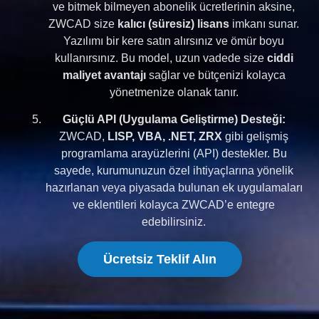
ve bitmek bilmeyen abonelik ücretlerinin aksine,
ZWCAD size
kalıcı (süresiz) lisans
imkanı sunar.
Yazılımı bir kere satın alırsınız ve ömür boyu
kullanırsınız. Bu model, uzun vadede size
ciddi
maliyet avantajı
sağlar ve bütçenizi kolayca
yönetmenize olanak tanır.
Güçlü API (Uygulama Geliştirme) Desteği:
ZWCAD,
LISP, VBA, .NET, ZRX
gibi gelişmiş
programlama arayüzlerini (API) destekler. Bu
sayede, kurumunuzun özel ihtiyaçlarına yönelik
hazırlanan veya piyasada bulunan ek uygulamaları
ve eklentileri kolayca ZWCAD’e entegre
edebilirsiniz.
Ücretsiz Teklif Alın