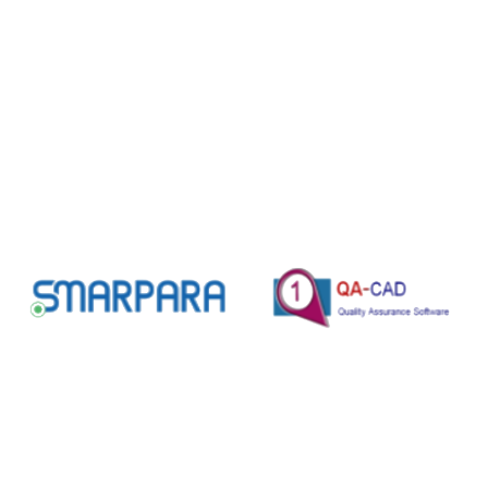
nasıldır?
ZWCAD kimler
için uygundur?