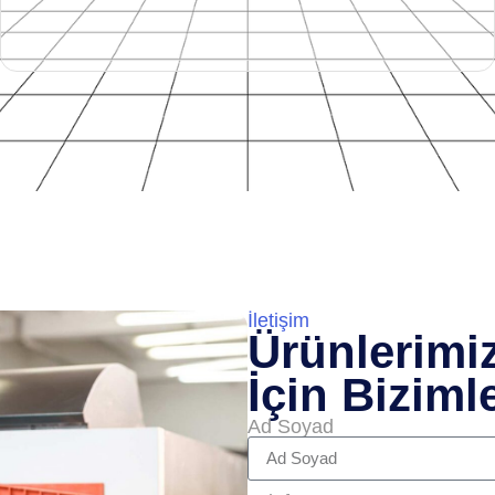
İletişim
Ürünlerimi
İçin Biziml
Ad Soyad