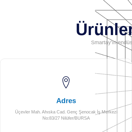
Ürünler
Smartay’ın endüstr
Adres
Üçevler Mah. Ahıska Cad. Genç Şenocak İş Merkezi
No:83/27 Nilüfer/BURSA