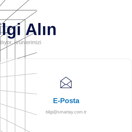
lgi Alın
lıyor, ürünlerimizi
E-Posta
bilgi@smartay.com.tr