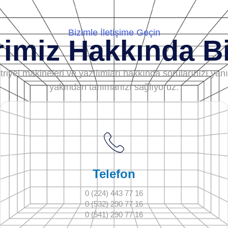
Bizimle İletişime Geçin
imiz Hakkında Bi
iyel makineleri ve yazılımları hakkında sorularınızı yanıt
yakından tanımanızı sağlıyoruz.
Telefon
0 (224) 443 77 16
0 (532) 290 77 16
0 (541) 290 77 16