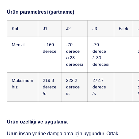
Ürün parametresi (şartname)
Kol
J1
J2
J3
Bilek
Menzil
± 160
-70
-70
derece
derece
derece
/+23
/+30
derecesi
derecesi
Maksimum
219.8
222.2
272.7
hız
derece
derece
derece
/s
/s
/s
Ürün özelliği ve uygulama
Ürün insan yerine damgalama için uygundur. Ortak