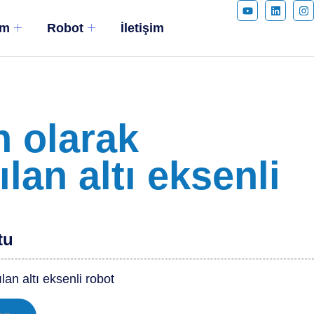
ım
Robot
İletişim
n olarak
ılan altı eksenli
tu
lan altı eksenli robot