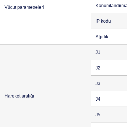
Konumlandırma 
Vücut parametreleri
IP kodu
Ağırlık
J1
J2
J3
Hareket aralığı
J4
J5