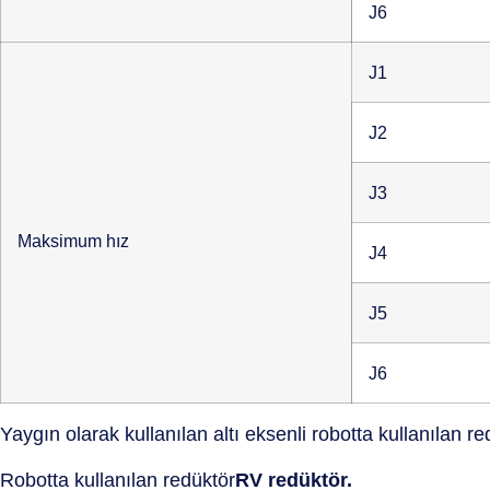
J6
J1
J2
J3
Maksimum hız
J4
J5
J6
Yaygın olarak kullanılan altı eksenli robotta kullanılan re
Robotta kullanılan redüktör
RV redüktör.