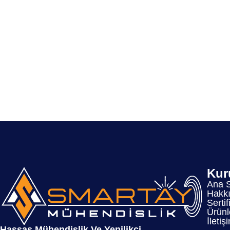
Kur
Ana 
Hakk
Sertif
Ürünl
İletiş
Hassas Mühendislik Ve Yenilikçi