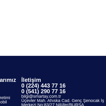
larımız
İletişim
0 (224) 443 77 16
0 (541) 290 77 16
bilgi@smartay.com.tr
etimi
Üçevler Mah. Ahıska Cad. Genç Şenocak İş
bil
Merkezi No:83/27 Nilüfer/BURSA