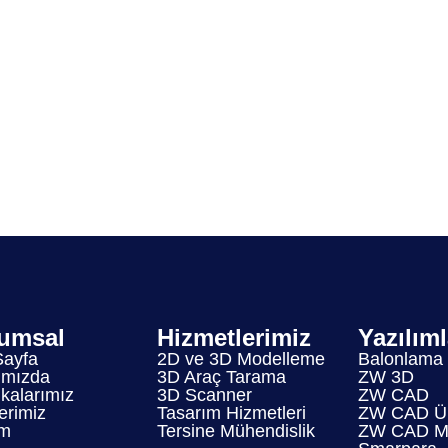
umsal
Hizmetlerimiz
Yazılım
Sayfa
2D ve 3D Modelleme
Balonlama
ımızda
3D Araç Tarama
ZW 3D
ikalarımız
3D Scanner
ZW CAD
erimiz
Tasarım Hizmetleri
ZW CAD Ür
im
Tersine Mühendislik
ZW CAD Mo