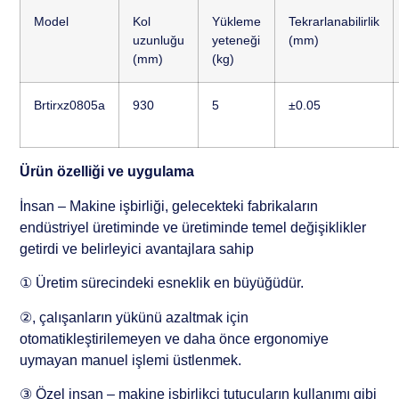
Model
Kol
Yükleme
Tekrarlanabilirlik
uzunluğu
yeteneği
(mm)
(mm)
(kg)
Brtirxz0805a
930
5
±0.05
Ürün özelliği ve uygulama
İnsan – Makine işbirliği, gelecekteki fabrikaların
endüstriyel üretiminde ve üretiminde temel değişiklikler
getirdi ve belirleyici avantajlara sahip
① Üretim sürecindeki esneklik en büyüğüdür.
②, çalışanların yükünü azaltmak için
otomatikleştirilemeyen ve daha önce ergonomiye
uymayan manuel işlemi üstlenmek.
③ Özel insan – makine işbirlikçi tutucuların kullanımı gibi