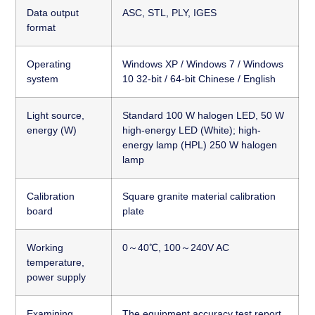
Data output
ASC, STL, PLY, IGES
format
Operating
Windows XP / Windows 7 / Windows
system
10 32-bit / 64-bit Chinese / English
Light source,
Standard 100 W halogen LED, 50 W
energy (W)
high-energy LED (White); high-
energy lamp (HPL) 250 W halogen
lamp
Calibration
Square granite material calibration
board
plate
Working
0～40℃, 100～240V AC
temperature,
power supply
Examining
The equipment accuracy test report