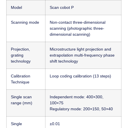
Model
Scan cobot P
Scanning mode
Non-contact three-dimensional
scanning (photographic three-
dimensional scanning)
Projection,
Microstructure light projection and
grating
extrapolation multi-frequency phase
technology
shift technology
Calibration
Loop coding calibration (13 steps)
Technique
Single scan
Independent mode: 400×300,
range (mm)
100×75
Regulatory mode: 200×150, 50×40
Single
±0.01