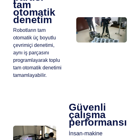
tam
otomatik
denetim
Robotların tam
otomatik üç boyutlu
çevrimiçi denetimi,
aynı iş parçasını
programlayarak toplu
tam otomatik denetimi
tamamlayabilir.
Güvenli
çalışma
performansı
İnsan-makine