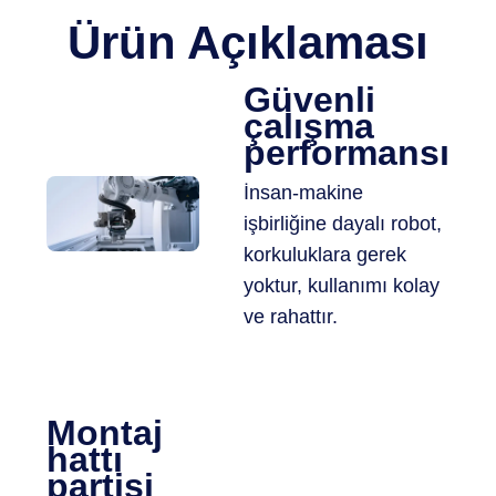
Ürün Açıklaması
Güvenli
çalışma
performansı
İnsan-makine
işbirliğine dayalı robot,
korkuluklara gerek
yoktur, kullanımı kolay
ve rahattır.
Montaj
hattı
partisi