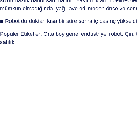
sızdırmazlık bandı sarılmalıdır. Yakıt miktarını belirteb
mümkün olmadığında, yağ ilave edilmeden önce ve sonra y
■ Robot durduktan kısa bir süre sonra iç basınç yükseldiği
Popüler Etiketler: Orta boy genel endüstriyel robot, Çin, te
satılık