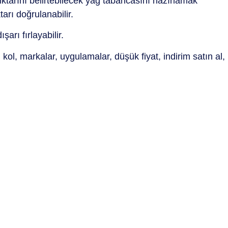
miktarını belirtebilecek yağ tabancasını hazırlamak
rı doğrulanabilir.
arı fırlayabilir.
ş, kol, markalar, uygulamalar, düşük fiyat, indirim satın al,