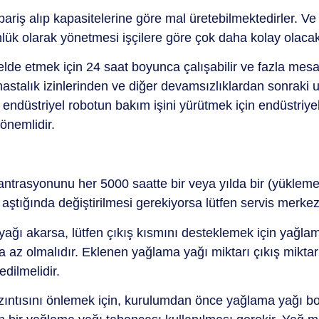
 sipariş alıp kapasitelerine göre mal üretebilmektedirler.
lük olarak yönetmesi işçilere göre çok daha kolay olacakt
lde etmek için 24 saat boyunca çalışabilir ve fazla mesa
hastalık izinlerinden ve diğer devamsızlıklardan sonraki u
, endüstriyel robotun bakım işini yürütmek için endüstriye
önemlidir.
trasyonunu her 5000 saatte bir veya yılda bir (yükleme 
ştığında değiştirilmesi gerekiyorsa lütfen servis merkezi
ı akarsa, lütfen çıkış kısmını desteklemek için yağlama
 olmalıdır. Eklenen yağlama yağı miktarı çıkış miktarı
dilmelidir.
ıntısını önlemek için, kurulumdan önce yağlama yağı bor