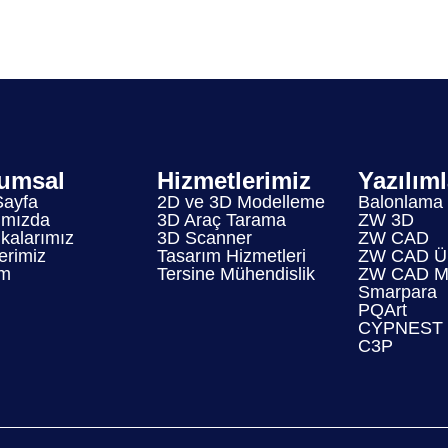
umsal
Hizmetlerimiz
Yazılım
Sayfa
2D ve 3D Modelleme
Balonlama
ımızda
3D Araç Tarama
ZW 3D
ikalarımız
3D Scanner
ZW CAD
erimiz
Tasarım Hizmetleri
ZW CAD Ür
im
Tersine Mühendislik
ZW CAD Mo
Smarpara
PQArt
CYPNEST
C3P