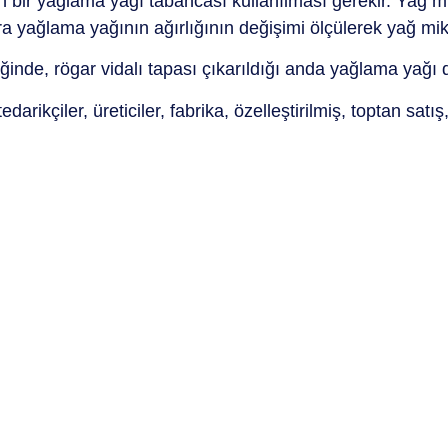
ilen bir yağlama yağı tabancası kullanılması gerekir. Yağ 
ağlama yağının ağırlığının değişimi ölçülerek yağ mikta
nde, rögar vidalı tapası çıkarıldığı anda yağlama yağı dış
darikçiler, üreticiler, fabrika, özelleştirilmiş, toptan satı