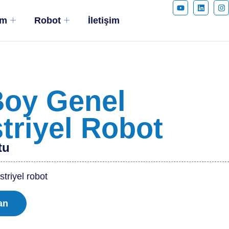
ım
Robot
İletişim
Boy Genel
triyel Robot
tu
triyel robot
an