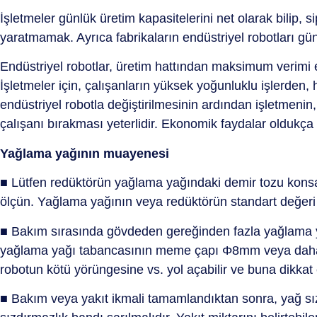
İşletmeler günlük üretim kapasitelerini net olarak bilip,
yaratmamak. Ayrıca fabrikaların endüstriyel robotları gün
Endüstriyel robotlar, üretim hattından maksimum verimi e
İşletmeler için, çalışanların yüksek yoğunluklu işlerden, 
endüstriyel robotla değiştirilmesinin ardından işletmenin
çalışanı bırakması yeterlidir. Ekonomik faydalar oldukça 
Yağlama yağının muayenesi
■ Lütfen redüktörün yağlama yağındaki demir tozu konsan
ölçün. Yağlama yağının veya redüktörün standart değeri a
■ Bakım sırasında gövdeden gereğinden fazla yağlama yağ
yağlama yağı tabancasının meme çapı Φ8mm veya daha az
robotun kötü yörüngesine vs. yol açabilir ve buna dikkat e
■ Bakım veya yakıt ikmali tamamlandıktan sonra, yağ sız