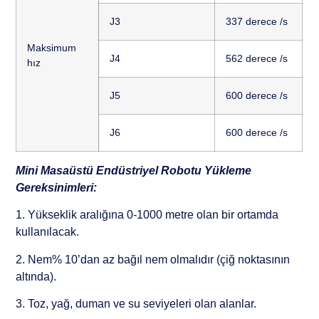
J3
337 derece /s
Maksimum
J4
562 derece /s
hız
J5
600 derece /s
J6
600 derece /s
Mini Masaüstü Endüstriyel Robotu Yükleme
Gereksinimleri:
1. Yükseklik aralığına 0-1000 metre olan bir ortamda
kullanılacak.
2. Nem% 10’dan az bağıl nem olmalıdır (çiğ noktasının
altında).
3. Toz, yağ, duman ve su seviyeleri olan alanlar.