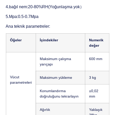
4.bağıl nem:20-80%RH(Yoğunlaşma yok）
5.Mpa:0.5-0.7Mpa
Ana teknik parametreler:
Öğeler
İçindekiler
N
umerik
değer
Maksimum çalışma
600 mm
yarıçapı
Vücut
Maksimum yükleme
3 kg
parametreleri
Konumlandırma
±0,02
doğruluğunu tekrarlayın
mm
Ağırlık
Yaklaşık
28kg