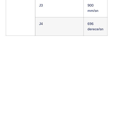
J3
900
mm/sn
J4
696
derece/sn