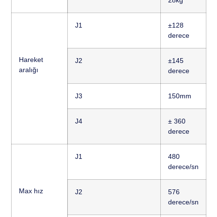
J1
±128
derece
Hareket
J2
±145
aralığı
derece
J3
150mm
J4
± 360
derece
J1
480
derece/sn
Max hız
J2
576
derece/sn