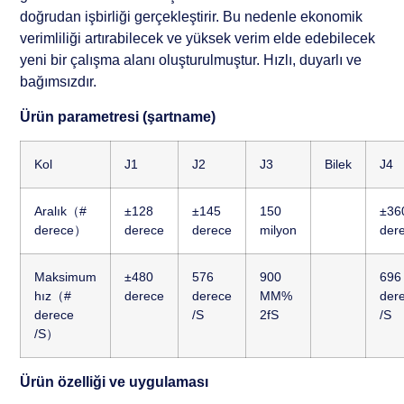
doğrudan işbirliği gerçekleştirir. Bu nedenle ekonomik
verimliliği artırabilecek ve yüksek verim elde edebilecek
yeni bir çalışma alanı oluşturulmuştur. Hızlı, duyarlı ve
bağımsızdır.
Ürün parametresi (şartname)
Kol
J1
J2
J3
Bilek
J4
Aralık（#
±128
±145
150
±36
derece）
derece
derece
milyon
der
Maksimum
±480
576
900
696
hız（#
derece
derece
MM%
der
derece
/S
2fS
/S
/S）
Ürün özelliği ve uygulaması