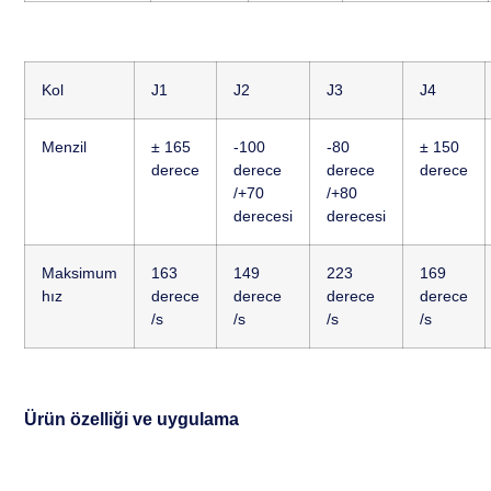
Kol
J1
J2
J3
J4
Menzil
± 165
-100
-80
± 150
derece
derece
derece
derece
/+70
/+80
derecesi
derecesi
Maksimum
163
149
223
169
hız
derece
derece
derece
derece
/s
/s
/s
/s
Ürün özelliği ve uygulama