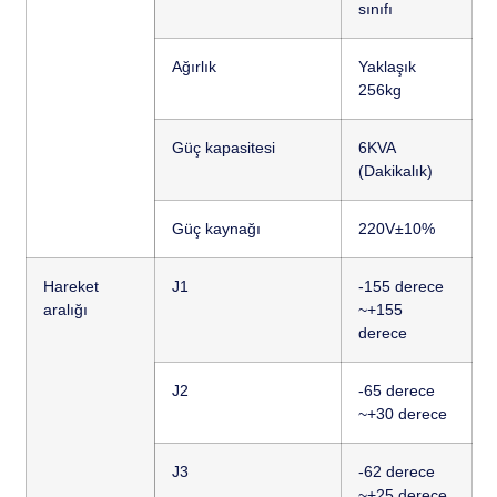
sınıfı
Ağırlık
Yaklaşık
256kg
Güç kapasitesi
6KVA
(Dakikalık)
Güç kaynağı
220V±10%
Hareket
J1
-155 derece
aralığı
~+155
derece
J2
-65 derece
~+30 derece
J3
-62 derece
~+25 derece