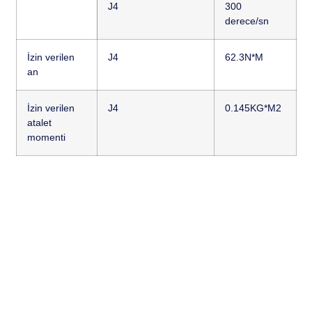
J4
300
derece/sn
İzin verilen
J4
62.3N*M
an
İzin verilen
J4
0.145KG*M2
atalet
momenti