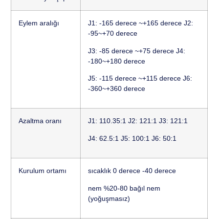
Eylem aralığı
J1: -165 derece ~+165 derece J2:
-95~+70 derece
J3: -85 derece ~+75 derece J4:
-180~+180 derece
J5: -115 derece ~+115 derece J6:
-360~+360 derece
Azaltma oranı
J1: 110.35:1 J2: 121:1 J3: 121:1
J4: 62.5:1 J5: 100:1 J6: 50:1
Kurulum ortamı
sıcaklık 0 derece -40 derece
nem %20-80 bağıl nem
(yoğuşmasız)