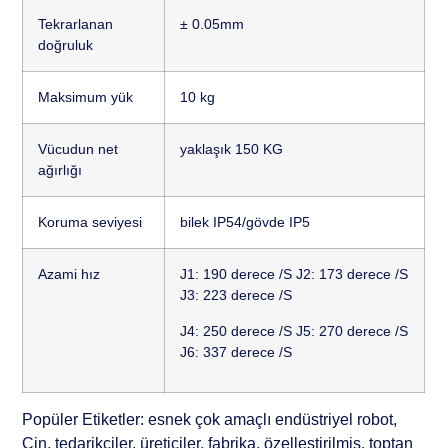
Tekrarlanan
± 0.05mm
doğruluk
Maksimum yük
10 kg
Vücudun net
yaklaşık 150 KG
ağırlığı
Koruma seviyesi
bilek IP54/gövde IP5
Azami hız
J1: 190 derece /S J2: 173 derece /S
J3: 223 derece /S
J4: 250 derece /S J5: 270 derece /S
J6: 337 derece /S
Popüler Etiketler: esnek çok amaçlı endüstriyel robot,
Çin, tedarikçiler, üreticiler, fabrika, özelleştirilmiş, toptan