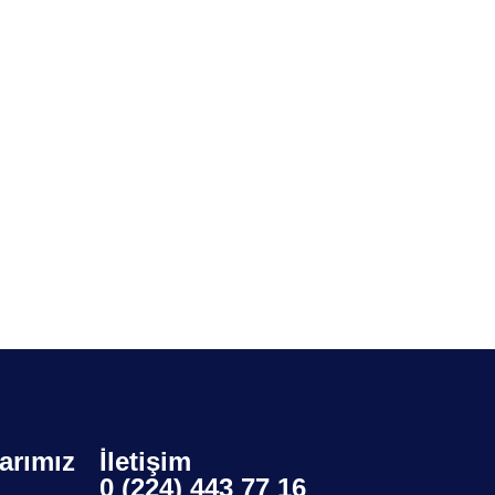
larımız
İletişim
0 (224) 443 77 16