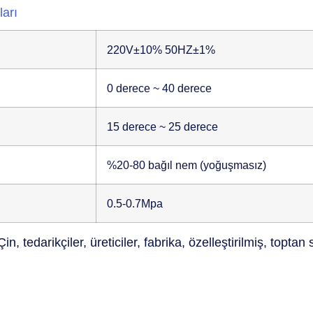
ları
220V±10% 50HZ±1%
0 derece ~ 40 derece
15 derece ~ 25 derece
%20-80 bağıl nem (yoğuşmasız)
0.5-0.7Mpa
n, tedarikçiler, üreticiler, fabrika, özelleştirilmiş, toptan