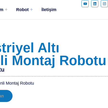
ım
Robot
İletişim
riyel Altı
li Montaj Robotu
tu
enli Montaj Robotu
an