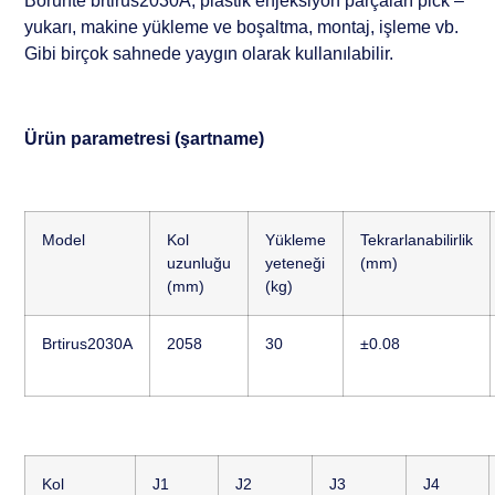
Borunte brtirus2030A, plastik enjeksiyon parçaları pick –
yukarı, makine yükleme ve boşaltma, montaj, işleme vb.
Gibi birçok sahnede yaygın olarak kullanılabilir.
Ürün parametresi (şartname)
Model
Kol
Yükleme
Tekrarlanabilirlik
uzunluğu
yeteneği
(mm)
(mm)
(kg)
Brtirus2030A
2058
30
±0.08
Kol
J1
J2
J3
J4