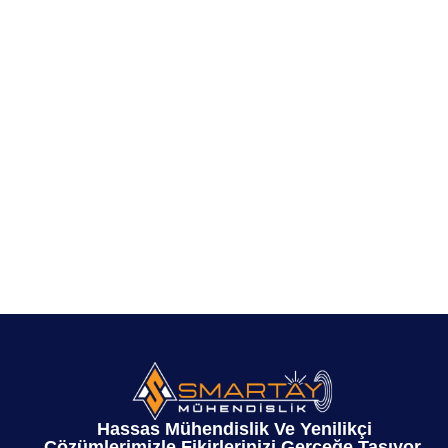
Hassas Mühendislik Ve Yenilikçi
Çözümlerimizle Fikirlerinizi Gerçeğe Taşıyor,