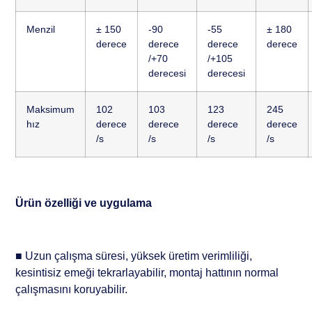
Menzil
± 150
-90
-55
± 180
derece
derece
derece
derece
/+70
/+105
derecesi
derecesi
Maksimum
102
103
123
245
hız
derece
derece
derece
derece
/s
/s
/s
/s
Ürün özelliği ve uygulama
■ Uzun çalışma süresi, yüksek üretim verimliliği,
kesintisiz emeği tekrarlayabilir, montaj hattının normal
çalışmasını koruyabilir.