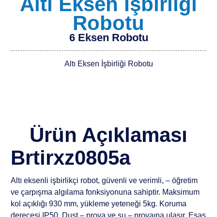
Altı Eksen İşbirliği
Robotu
6 Eksen Robotu
Altı Eksen İşbirliği Robotu
Ürün Açıklaması
Brtirxz0805a
Altı eksenli işbirlikçi robot, güvenli ve verimli, – öğretim
ve çarpışma algılama fonksiyonuna sahiptir. Maksimum
kol açıklığı 930 mm, yükleme yeteneği 5kg. Koruma
derecesi IP50, Dust – prova ve su – provaına ulaşır. Esas