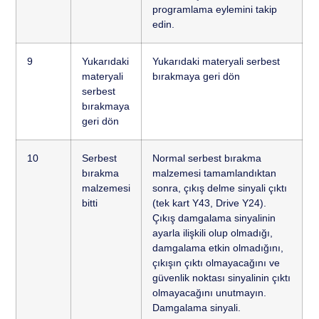
programlama eylemini takip
edin.
9
Yukarıdaki
Yukarıdaki materyali serbest
materyali
bırakmaya geri dön
serbest
bırakmaya
geri dön
10
Serbest
Normal serbest bırakma
bırakma
malzemesi tamamlandıktan
malzemesi
sonra, çıkış delme sinyali çıktı
bitti
(tek kart Y43, Drive Y24).
Çıkış damgalama sinyalinin
ayarla ilişkili olup olmadığı,
damgalama etkin olmadığını,
çıkışın çıktı olmayacağını ve
güvenlik noktası sinyalinin çıktı
olmayacağını unutmayın.
Damgalama sinyali.