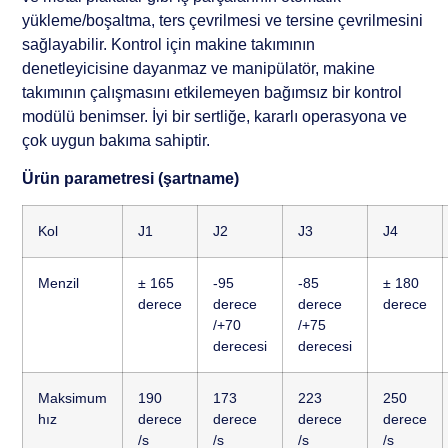
yükleme/boşaltma, ters çevrilmesi ve tersine çevrilmesini
sağlayabilir. Kontrol için makine takımının
denetleyicisine dayanmaz ve manipülatör, makine
takımının çalışmasını etkilemeyen bağımsız bir kontrol
modülü benimser. İyi bir sertliğe, kararlı operasyona ve
çok uygun bakıma sahiptir.
Ürün parametresi (şartname)
Kol
J1
J2
J3
J4
Menzil
± 165
-95
-85
± 180
derece
derece
derece
derece
/+70
/+75
derecesi
derecesi
Maksimum
190
173
223
250
hız
derece
derece
derece
derece
/s
/s
/s
/s