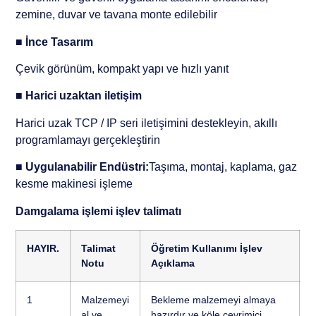
zemine, duvar ve tavana monte edilebilir
■
İnce Tasarım
Çevik görünüm, kompakt yapı ve hızlı yanıt
■
Harici uzaktan iletişim
Harici uzak TCP / IP seri iletişimini destekleyin, akıllı
programlamayı gerçekleştirin
■
Uygulanabilir Endüstri:
Taşıma, montaj, kaplama, gaz
kesme makinesi işleme
Damgalama işlemi işlev talimatı
HAYIR.
Talimat
Öğretim Kullanımı İşlev
Notu
Açıklama
1
Malzemeyi
Bekleme malzemeyi almaya
al ve
hazırdır ve köle çevrimiçi