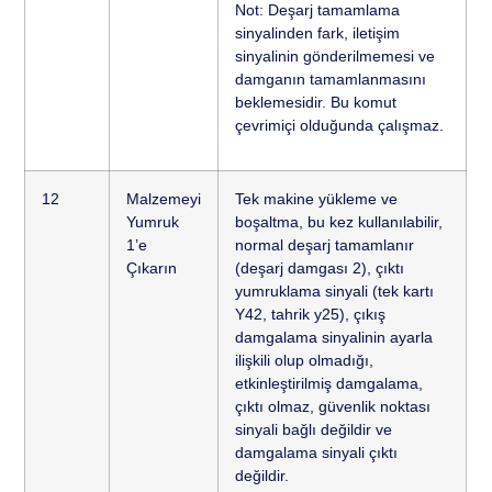
Not: Deşarj tamamlama
sinyalinden fark, iletişim
sinyalinin gönderilmemesi ve
damganın tamamlanmasını
beklemesidir. Bu komut
çevrimiçi olduğunda çalışmaz.
12
Malzemeyi
Tek makine yükleme ve
Yumruk
boşaltma, bu kez kullanılabilir,
1’e
normal deşarj tamamlanır
Çıkarın
(deşarj damgası 2), çıktı
yumruklama sinyali (tek kartı
Y42, tahrik y25), çıkış
damgalama sinyalinin ayarla
ilişkili olup olmadığı,
etkinleştirilmiş damgalama,
çıktı olmaz, güvenlik noktası
sinyali bağlı değildir ve
damgalama sinyali çıktı
değildir.