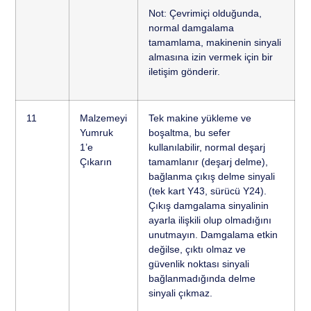
Not: Çevrimiçi olduğunda,
normal damgalama
tamamlama, makinenin sinyali
almasına izin vermek için bir
iletişim gönderir.
11
Malzemeyi
Tek makine yükleme ve
Yumruk
boşaltma, bu sefer
1’e
kullanılabilir, normal deşarj
Çıkarın
tamamlanır (deşarj delme),
bağlanma çıkış delme sinyali
(tek kart Y43, sürücü Y24).
Çıkış damgalama sinyalinin
ayarla ilişkili olup olmadığını
unutmayın. Damgalama etkin
değilse, çıktı olmaz ve
güvenlik noktası sinyali
bağlanmadığında delme
sinyali çıkmaz.