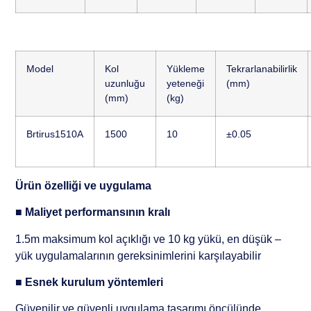
Model
Kol
Yükleme
Tekrarlanabilirlik
uzunluğu
yeteneği
(mm)
(mm)
(kg)
Brtirus1510A
1500
10
±0.05
Ürün özelliği ve uygulama
■
Maliyet performansının kralı
1.5m maksimum kol açıklığı ve 10 kg yükü, en düşük –
yük uygulamalarının gereksinimlerini karşılayabilir
■
Esnek kurulum yöntemleri
Güvenilir ve güvenli uygulama tasarımı öncülünde,