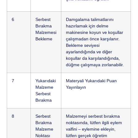
6
Serbest
Damgalama talimatlarını
Bırakma
hazırlamak için delme
Malzemesi
makinesine koyun ve koşullar
Bekleme
çalışmadan önce karşılanır.
Bekleme seviyesi
ayarlandığında ve diğer
koşullar da karşılandığında,
düğme çalışmaya zorlanabilir.
7
Yukarıdaki
Materyali Yukarıdaki Puan
Malzeme
Yayınlayın
Serbest
Bırakma
8
Serbest
Malzemeyi serbest bırakma
Bırakma
noktasında, lütfen ilgili eylem
Malzeme
valfini – eylemine ekleyin,
Noktası
lütfen gerçek öğretim