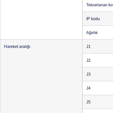
Tekrarlanan k
IP kodu
Ağırlık
Hareket aralığı
J1
J2
J3
J4
J5