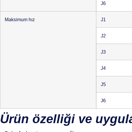
J6
Maksimum hız
J1
J2
J3
J4
J5
J6
Ürün özelliği ve uygu