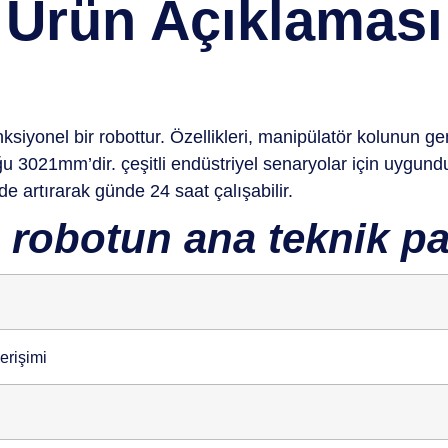
Ürün Açıklaması
nksiyonel bir robottur. Özellikleri, manipülatör kolunun g
3021mm’dir. çeşitli endüstriyel senaryolar için uygundu
çüde artırarak günde 24 saat çalışabilir.
ı robotun ana teknik pa
erişimi