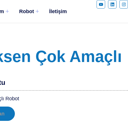
ım
Robot
İletişim
Eksen Çok Amaçlı
tu
lı Robot
an