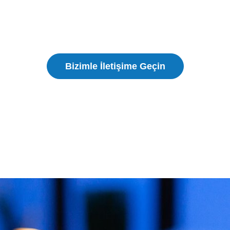
Our team delivers tailored 3D solutions with fast
turnaround professional results and dependable service
for every industry and application.
Bizimle İletişime Geçin