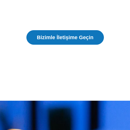
Our team delivers tailored 3D solutions with fast
turnaround professional results and dependable service
for every industry and application.
Bizimle İletişime Geçin